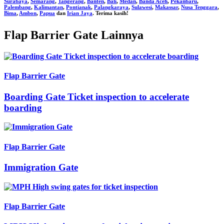
Surabaya
,
Semarang
,
Tangerang
,
Banten
,
Bali
,
Medan
,
Banda Aceh
,
Pekanbaru
,
Palembang
,
Kalimantan
,
Pontianak
,
Palangkaraya
,
Sulawesi
,
Makassar
,
Nusa Tenggara
,
Bima
,
Ambon
,
Papua
dan
Irian Jaya
. Terima kasih!
Flap Barrier Gate Lainnya
Flap Barrier Gate
Boarding Gate Ticket inspection to accelerate
boarding
Flap Barrier Gate
Immigration Gate
Flap Barrier Gate