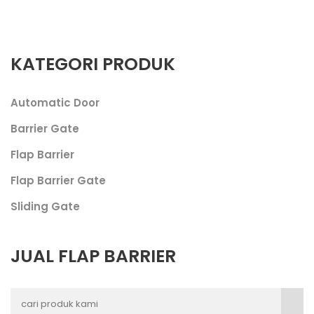
Flap Barrier
Flap Barrier
Door
Gate
KATEGORI PRODUK
Automatic Door
Barrier Gate
Flap Barrier
Flap Barrier Gate
Sliding Gate
JUAL FLAP BARRIER