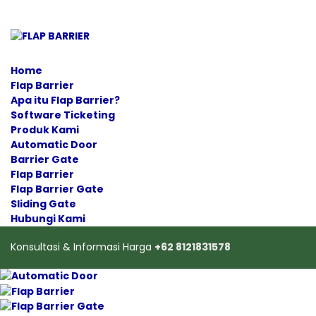
Home
Flap Barrier
Apa itu Flap Barrier?
Software Ticketing
Produk Kami
Automatic Door
Barrier Gate
Flap Barrier
Flap Barrier Gate
Sliding Gate
Hubungi Kami
Konsultasi & Informasi Harga
+62 8121831578
Automatic