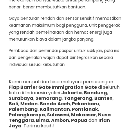
mereka lebih banyak waktu untuk penumpang yang
benar-benar membutuhkan bantuan.
Gaya benturan rendah dan sensor sensitif memastikan
keamanan maksimum bagi pengguna. Unit penggerak
yang rendah pemeliharaan dan hemat energi juga
menurunkan biaya dalam jangka panjang.
Pembaca dan pemindai paspor untuk sidik jari, pola iris
dan pengenalan wajah dapat diintegrasikan secara
individual sesuai kebutuhan.
Kami menjual dan bisa melayani pemasangan
Flap Barrier Gate Immigration Gate
di seluruh
kota di Indonesia yakni
Jakarta
,
Bandung
,
Surabaya
,
Semarang
,
Tangerang
,
Banten
,
Bali
,
Medan
,
Banda Aceh
,
Pekanbaru
,
Palembang
,
Kalimantan
,
Pontianak
,
Palangkaraya
,
Sulawesi
,
Makassar
,
Nusa
Tenggara
,
Bima
,
Ambon
,
Papua
dan
Irian
Jaya
. Terima kasih!