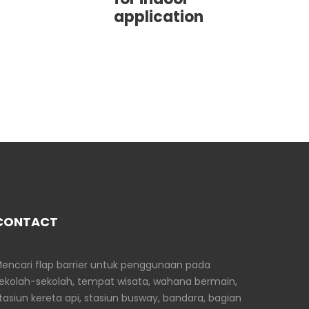
application
CONTACT
encari flap barrier untuk penggunaan pada
ekolah-sekolah, tempat wisata, wahana bermain,
tasiun kereta api, stasiun busway, bandara, bagian