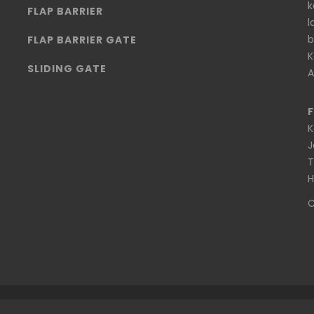
k
FLAP BARRIER
l
b
FLAP BARRIER GATE
K
SLIDING GATE
A
F
K
J
T
H
C