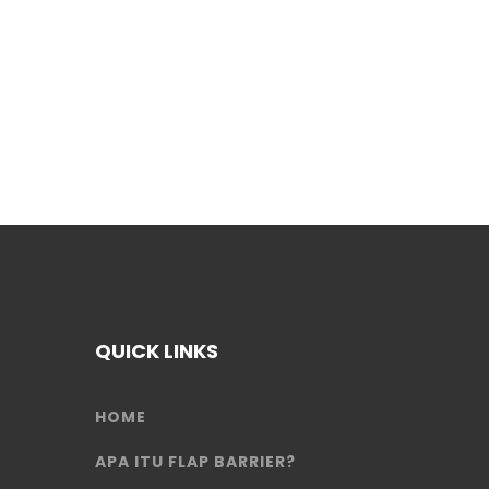
QUICK LINKS
HOME
APA ITU FLAP BARRIER?