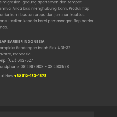
eimigrasian, gedung apartemen dan tempat
ainnya, Anda bisa menghubungi kami. Produk flap
arrier kami buatan eropa dan jaminan kualitas.
onsultasikan kepada kami pemasangan flap barrier
nda.
LAP BARRIER INDONESIA
ompleks Bandengan Indah Blok A 31-32
akarta, Indonesia
elp. (021) 6627527
andphone. 08129679108 - 08121831578
all Now
+62 812-183-1578