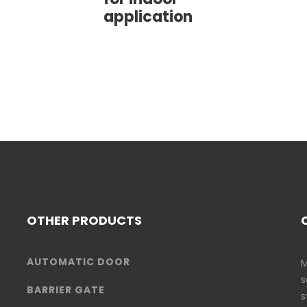
application
OTHER PRODUCTS
AUTOMATIC DOOR
M
s
BARRIER GATE
s